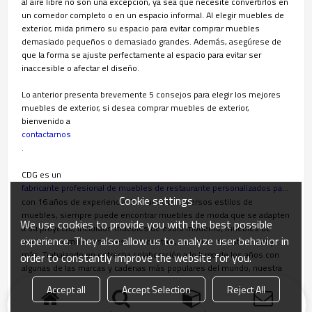
al aire libre no son una excepción, ya sea que necesite convertirlos en
un comedor completo o en un espacio informal. Al elegir muebles de
exterior, mida primero su espacio para evitar comprar muebles
demasiado pequeños o demasiado grandes. Además, asegúrese de
que la forma se ajuste perfectamente al espacio para evitar ser
inaccesible o afectar el diseño.
Lo anterior presenta brevemente 5 consejos para elegir los mejores
muebles de exterior, si desea comprar muebles de exterior,
bienvenido a
contactarnos
.
CDG es un
fabricante profesional de muebles de restaurante personalizados para interiores y exteriores
Cookie settings
con 16 años de experiencia. En nuestros diversos estilos de
muebles, siempre puede encontrar muebles de moda que se adapten
We use cookies to provide you with the best possible
a su proyecto, incluidos muebles de estilo moderno, muebles de
experience. They also allow us to analyze user behavior in
estilo retro, muebles de estilo industrial, muebles de estilo rural y
más. Trabajando en estrecha colaboración a lo largo de los años con
order to constantly improve the website for you.
algunas de las marcas y cadenas más populares del mundo, nuestra
reputación se basa en una filosofía de calidad intransigente.
Accept all
Accept Selection
Reject All