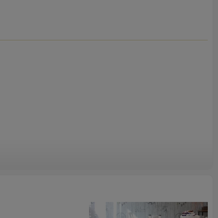
 comedor de metal
los clientes les encanta de los muebles CDG es nuestro
 y la innovación continua para crear productos sostenibles.