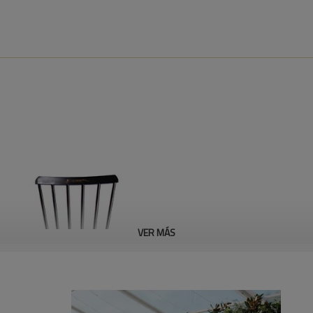
Gama de taburetes de
VER MÁS
Una de las muchas cosas que a 
●
compromiso con el medio ambiente