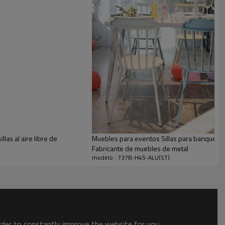
dsor hechos de aluminio, es una elegante colección de
poráneos, poco convencionales y 100% para exteriores.
las al aire libre de
Muebles para eventos Sillas para banquetes 
Fabricante de muebles de metal
modelo : 737B-H45-ALU(ST)
order to constantly improve the website for you.