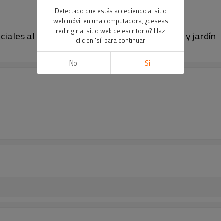
Detectado que estás accediendo al sitio
web móvil en una computadora, ¿deseas
redirigir al sitio web de escritorio? Haz
es al aire libre e interior para restaurante y jardín
clic en 'sí' para continuar
No
Si