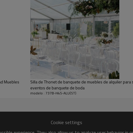
●
Aquí nuestros taburetes win
taburetes ecológicos, contem
idad Muebles
Silla de Thonet de banquete de muebles de alquiler para sil
eventos de banquete de boda
modelo : 737B-H45-ALU(ST)
Cookie settings
sible experience. They also allow us to analyze user behavior in 