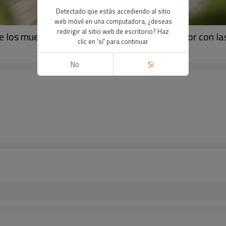
Detectado que estás accediendo al sitio
web móvil en una computadora, ¿deseas
redirigir al sitio web de escritorio? Haz
los muebles del metal de la cafetería exterior con las
clic en 'sí' para continuar
No
Si