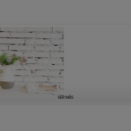
Juego de mesa y silla 
VER MÁS
Material: Fabricado con brazo
●
●
Colores: colores con recubrimi