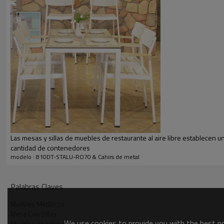
Las mesas y sillas de muebles de restaurante al aire libre establecen u
cantidad de contenedores
modelo : 810DT-STALU-RO70 & Cahirs de metal
Vídeo de conjunto de muebles
Palabras Claves
Muebles Metálicos
Mesa Con Sillas
We use cookies to provide you with the best pos