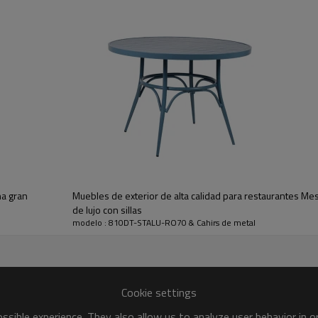
●
Estructura: Se requiere ensambl
cantidad de carga. Esta es la razó
na gran
Muebles de exterior de alta calidad para restaurantes M
de lujo con sillas
modelo : 810DT-STALU-RO70 & Cahirs de metal
Cookie settings
sible experience. They also allow us to analyze user behavior in 