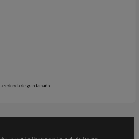
aje de la mesa, estructura apilable de la silla, que es una gran
n por la cual esta silla está yendo rápido en el mercado.
esa redonda de gran tamaño
order to constantly improve the website for you.