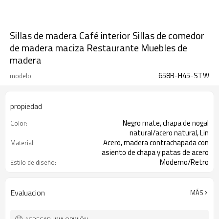
Sillas de madera Café interior Sillas de comedor
de madera maciza Restaurante Muebles de
madera
658B-H45-STW
modelo
propiedad
Negro mate, chapa de nogal
Color:
natural/acero natural, Lin
Acero, madera contrachapada con
Material:
asiento de chapa y patas de acero
Moderno/Retro
Estilo de diseño:
Comedor, interior, restaurante,
Escena:
cafetería, etc.
Aceptar personalizado
Descripción:
Evaluacion
MÁS