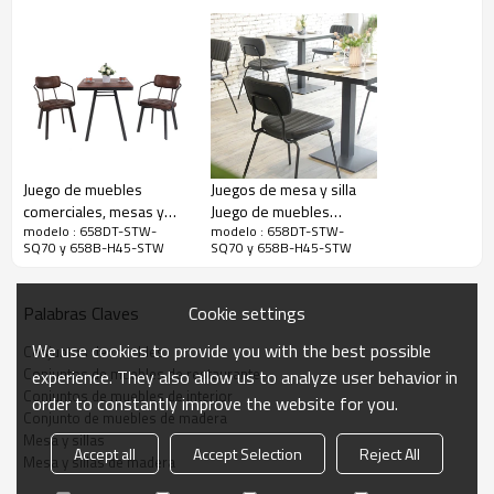
Sleek Copine Range 658 Mesa y sillas #
Juego de muebles
Juegos de mesa y silla
Asiento y respaldo contorneados para mayor comodidad en madera
●
comerciales, mesas y
Juego de muebles
contrachapada clase E1 moldeada, puede ser con chapa de madera
modelo : 658DT-STW-
modelo : 658DT-STW-
sillas para restaurante
duraderos Muebles para
natural, también liminate de alta presión.
SQ70 y 658B-H45-STW
SQ70 y 658B-H45-STW
interior y cafetería
restaurantes y cafeterías
Durabilidad: todos nuestros asientos están probados para la
●
Cookie settings
Palabras Claves
durabilidad de acuerdo con la norma EN 16139.
We use cookies to provide you with the best possible
Conjuntos de muebles
Conjuntos de muebles de restaurante
Especificación
experience. They also allow us to analyze user behavior in
Conjuntos de muebles de interior
order to constantly improve the website for you.
Conjunto de muebles de madera
nombre del producto
Conjuntos de muebles de interior
Mesa y sillas
Accept all
Accept Selection
Reject All
Mesa y sillas de madera
Número de artículo
Mesa: 658DT-STW-SQ70 y silla:
658B-H45-STW