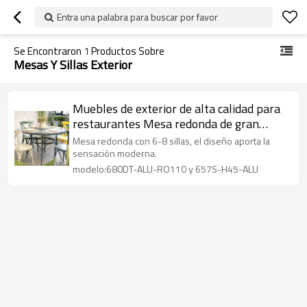
Entra una palabra para buscar por favor
Se Encontraron
1
Productos Sobre
Mesas Y Sillas Exterior
Muebles de exterior de alta calidad para
restaurantes Mesa redonda de gran
tamaño de lujo con sillas
Mesa redonda con 6-8 sillas, el diseño aporta la
sensación moderna.
modelo:680DT-ALU-RO110 y 657S-H45-ALU