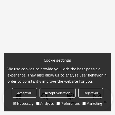
Cookie settings
We use cookies to provide you with the best possible
experience. They also allow us to analyze user behavior in
order to constantly improve the website for you.
Accept all
Accept Selection
Reject All
Inicio
búsqueda
categoría
Enviar consulta
Necessary
Analytics
Preferences
Marketing