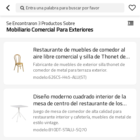
Entra una palabra para buscar por favor
Se Encontraron
3
Productos Sobre
Mobiliario Comercial Para Exteriores
Restaurante de muebles de comedor al
aire libre comercial y silla de Thonet de
metal para cafetería
Fabricante de muebles de exterior silla thonet de
comedor de metal para terraza exterior.
modelo:626CS-H45-ALU(ST)
Diseño moderno cuadrado interior de la
mesa de centro del restaurante de los
muebles del metal de la mesa de
Juego de mesa de comedor de alta calidad para
comedor
restaurante interior y cafetería, muebles de metal de
estilo vintage.
modelo:810DT-STALU-SQ70