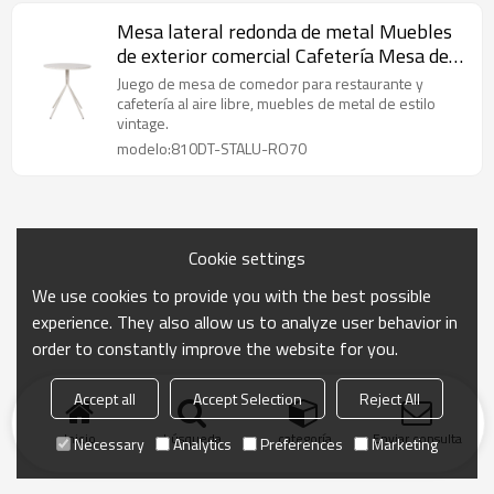
Mesa lateral redonda de metal Muebles
de exterior comercial Cafetería Mesa de
té
Juego de mesa de comedor para restaurante y
cafetería al aire libre, muebles de metal de estilo
vintage.
modelo:810DT-STALU-RO70
Cookie settings
We use cookies to provide you with the best possible
experience. They also allow us to analyze user behavior in
order to constantly improve the website for you.
Accept all
Accept Selection
Reject All
Inicio
búsqueda
categoría
Enviar consulta
Necessary
Analytics
Preferences
Marketing