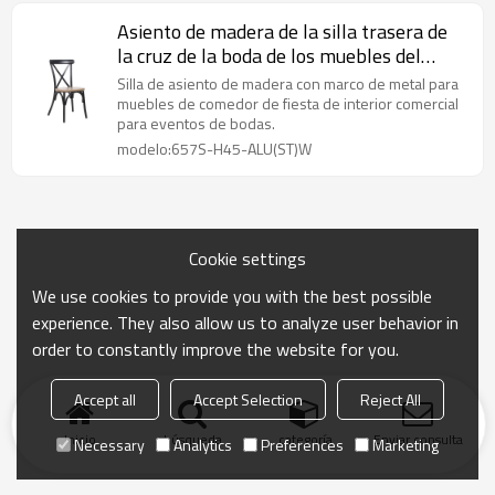
Asiento de madera de la silla trasera de
la cruz de la boda de los muebles del
partido interior para el acontecimiento
Silla de asiento de madera con marco de metal para
del partido
muebles de comedor de fiesta de interior comercial
para eventos de bodas.
modelo:657S-H45-ALU(ST)W
Cookie settings
We use cookies to provide you with the best possible
experience. They also allow us to analyze user behavior in
order to constantly improve the website for you.
Accept all
Accept Selection
Reject All
Inicio
búsqueda
categoría
Enviar consulta
Necessary
Analytics
Preferences
Marketing