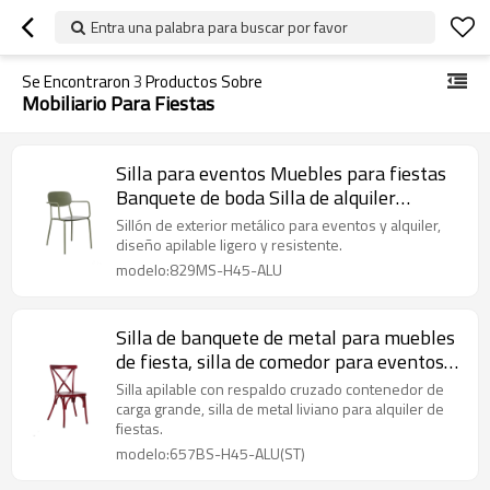
Entra una palabra para buscar por favor
Se Encontraron
3
Productos Sobre
Mobiliario Para Fiestas
Silla para eventos Muebles para fiestas
Banquete de boda Silla de alquiler
Contenedor de carga grande
Sillón de exterior metálico para eventos y alquiler,
diseño apilable ligero y resistente.
modelo:829MS-H45-ALU
Silla de banquete de metal para muebles
de fiesta, silla de comedor para eventos
de gran tamaño con espalda cruzada
Silla apilable con respaldo cruzado contenedor de
carga grande, silla de metal liviano para alquiler de
fiestas.
modelo:657BS-H45-ALU(ST)