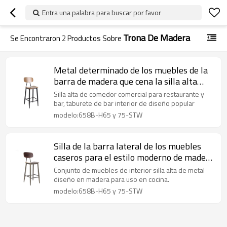
Entra una palabra para buscar por favor
Trona De Madera
Se Encontraron
2
Productos Sobre
Metal determinado de los muebles de la
barra de madera que cena la silla alta
para la cafetería y los bistros interiores
Silla alta de comedor comercial para restaurante y
bar, taburete de bar interior de diseño popular
modelo:658B-H65 y 75-STW
Silla de la barra lateral de los muebles
caseros para el estilo moderno de madera
de la silla alta de la cocina del comedor
Conjunto de muebles de interior silla alta de metal
diseño en madera para uso en cocina.
modelo:658B-H65 y 75-STW