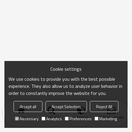
Cookie settings
We use cookies to provide you with the best possible
experience. They also allow us to analyze user behavior in
order to constantly improve the website for you.
Accept all
Accept Selection
Reject All
Inicio
búsqueda
categoría
Enviar consulta
Necessary
Analytics
Preferences
Marketing