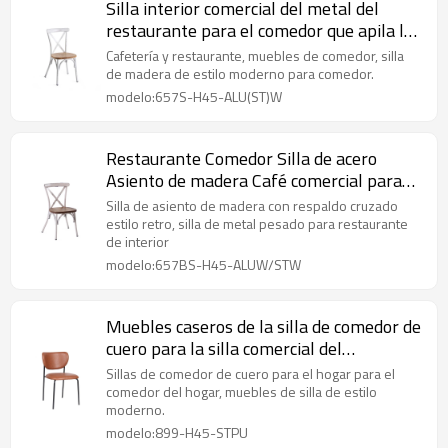
Silla interior comercial del metal del
restaurante para el comedor que apila la
silla de comedor
Cafetería y restaurante, muebles de comedor, silla
de madera de estilo moderno para comedor.
modelo:657S-H45-ALU(ST)W
Restaurante Comedor Silla de acero
Asiento de madera Café comercial para
interiores Silla de comedor
Silla de asiento de madera con respaldo cruzado
estilo retro, silla de metal pesado para restaurante
de interior
modelo:657BS-H45-ALUW/STW
Muebles caseros de la silla de comedor de
cuero para la silla comercial del
restaurante del comedor
Sillas de comedor de cuero para el hogar para el
comedor del hogar, muebles de silla de estilo
moderno.
modelo:899-H45-STPU