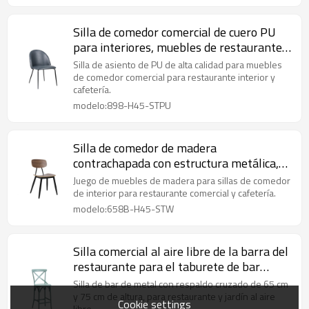
Silla de comedor comercial de cuero PU
para interiores, muebles de restaurante,
silla de comedor Vintage
Silla de asiento de PU de alta calidad para muebles
de comedor comercial para restaurante interior y
cafetería.
modelo:898-H45-STPU
Silla de comedor de madera
contrachapada con estructura metálica,
sillas de muebles de madera para
Juego de muebles de madera para sillas de comedor
restaurante comercial
de interior para restaurante comercial y cafetería.
modelo:658B-H45-STW
Silla comercial al aire libre de la barra del
restaurante para el taburete de bar
moderno de la barra y de la cafetería
Silla de bar de metal con respaldo cruzado de 65 cm
y 75 cm de altura, para restaurante y jardín al aire
Cookie settings
libre.