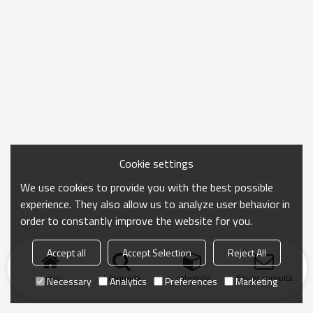
Cookie settings
We use cookies to provide you with the best possible
experience. They also allow us to analyze user behavior in
order to constantly improve the website for you.
Accept all
Accept Selection
Reject All
Inicio
búsqueda
categoría
Enviar consulta
Necessary
Analytics
Preferences
Marketing